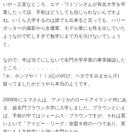
いや～正直なところ、エマ・ワトソンさんが有名大学を卒
業したって話、手前はどうしても信じられないんですよ
ね。いくら入学するのは誰でも出来ると言っても、ハリー
ポッターの撮影やら女優業、モデル業にも性を出していた
ようなので忙しすぎて勉学にまで力を注げないでしょう
と。
なので、半ば当てにしないで名門大学卒業の事実確認した
ところ．．．．．．．．．
｢ホ、ホンマや！！！｣(心の叫び、ベタですみません汗)
疑ってましたがどうやら本当のようです。
2009年にエマさんは、アメリカのロードアイランド州にあ
る、超名門ブラウン大学に入学しました。ブラウンといえ
ば、手前の中ではジェームス・ブラウンですが、それは置
いといて「アイビー・リーグ」加盟８校の一つであり、実
学にも人文科学にも強い名門だとか。