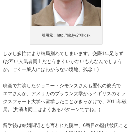
引用元：http://bit.ly/2fXkdsk
しかし多忙により結局別れてしまいます。交際1年足らず
(お互い人気者同士だとうまくいかないもんなんでしょう
か。ごく一般人にはわからない境地、残念！)
映画で共演したジョニー・シモンズさんも歴代の彼氏で、
エマさんが、アメリカのブラウン大学からイギリスのオッ
クスフォード大学へ留学したことがきっかけで、2011年破
局。(共演者同士はよくあるパターンですね。)
留学後は結婚間近とも言われた院生、6番目の歴代彼氏こと