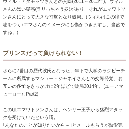
ウィル・アダモッツさんとの交際(2011～2013年)。ウィル
さんの黒い疑惑(ラリっちゃう奴)があり、それがエマワトソ
ンさんにとって大きな打撃となり破局。(ウィルはこの瞳で
嘘をつく♪エマさんのイメージにも傷がつきますし、当然で
すね。)
プリンスだって負けられない！
さらに7番目の歴代彼氏となった、年下で大学のラグビーチ
ームに所属するマシュー・ジャネイさんとの交際発覚、お
互いの多忙をきっかけに2年ほどで破局2014年。(ユーアマ
ヒーロー♪｣Part2)
この頃エマワトソンさんは、ヘンリー王子から猛烈アタッ
クを受けていたという噂。
｢あなたのことが知りたいから～｣とメールもらうが熱愛完