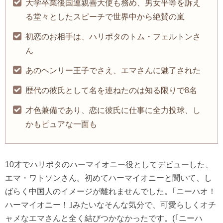
大学卒業後国連親善大使も務め、男女平等を訴え
る堂々としたスピーチで世界中から絶賛の嵐
初恋のお相手は、ハリポタのトム・フェルトンさ
ん
あのヘンリー王子でさえ、エマさんに魅了された
歴代の彼氏として名を連ねたのは知る限りで8名
才色兼備であり、恋に彼氏に仕事に全力投球、し
かもピュアな一面も
10才でハリポタのハーマイオニー役としてデビューした、
エマ・ワトソンさん。初めてハーマイオニーと聞いて、し
ばらく中国人のイメージが離れませんでした。｢ニーハオ！
ハーマイオニー！｣みたいなそんな気分で、可愛らしくオチ
ャメなエマさんと全く結びつかなかったです。(｢ニーハ