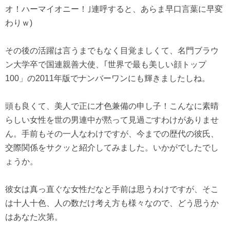
オ！ハーマイオニー！｣連呼すると、あらま早口言葉に早変
わりｗ)
その後の活躍は言うまでもなく目覚ましくて、名門ブラウ
ン大学卒で国連親善大使、｢世界で最も美しい顔トップ
100」の2011年版でナンバーワンにも輝きましたしね。
頭も良くて、美人で正に才色兼備の申し子！こんなに素晴
らしい女性を世の男連中が黙って見過ごすわけがありませ
ん。手前もその一人なわけですが、今までの歴代の彼氏、
交際関係をサクッと紹介してみました。いかがでしたでし
ょうか。
彼女は真っ直ぐな女性だなと手前は思うわけですが、そこ
は十人十色、人の数だけ考え方も様々なので、どう思うか
はあなた次第。