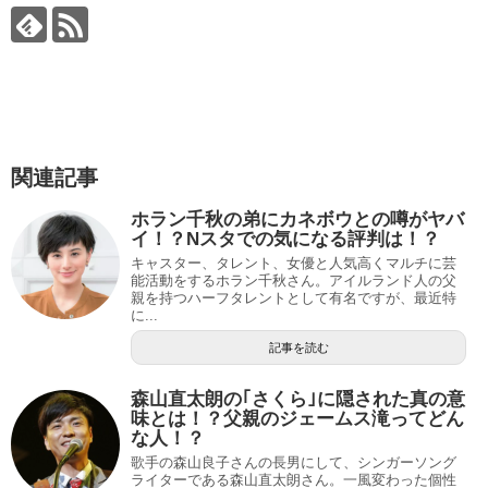
関連記事
ホラン千秋の弟にカネボウとの噂がヤバ
イ！？Nスタでの気になる評判は！？
キャスター、タレント、女優と人気高くマルチに芸
能活動をするホラン千秋さん。アイルランド人の父
親を持つハーフタレントとして有名ですが、最近特
に...
記事を読む
森山直太朗の｢さくら｣に隠された真の意
味とは！？父親のジェームス滝ってどん
な人！？
歌手の森山良子さんの長男にして、シンガーソング
ライターである森山直太朗さん。一風変わった個性