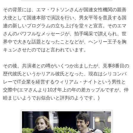
その背景には、エマ・ワトソンさんが国連女性機関の親善
大使として国連本部で演説を行い、男女平等を普及する国
連の新しいプログラムの立ち上げを堂々と宣言。そのエマ
さんのパワフルなメッセージが、拍手喝采で讃えられ、世
界中で大きな話題となったことなどが、ヘンリー王子を胸
キュンさせたのではと言われています。
その後、共演者との噂がいくつか出ましたが、見事8番目の
歴代彼氏というかリアル彼氏となった、現在はシリコンバ
レーでIT企業を経営するウィリアム・ナイトという男性と
交際中(エマさんより10才年上の年の差カップルですが、仲
睦まじいようでお似合いと評判のようです。)